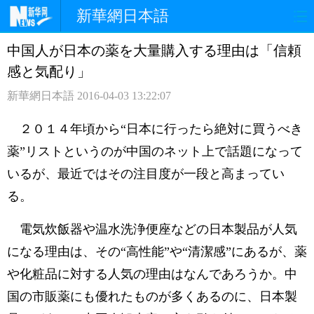
新華網日本語
中国人が日本の薬を大量購入する理由は「信頼
ホームページ
政治
経済
感と気配り」
社会
文化
エンタメ
新華網日本語
2016-04-03 13:22:07
観光
評論
写真
２０１４年頃から“日本に行ったら絶対に買うべき
薬”リストというのが中国のネット上で話題になって
中日対訳
いるが、最近ではその注目度が一段と高まってい
る。
電気炊飯器や温水洗浄便座などの日本製品が人気
になる理由は、その“高性能”や“清潔感”にあるが、薬
や化粧品に対する人気の理由はなんであろうか。中
国の市販薬にも優れたものが多くあるのに、日本製