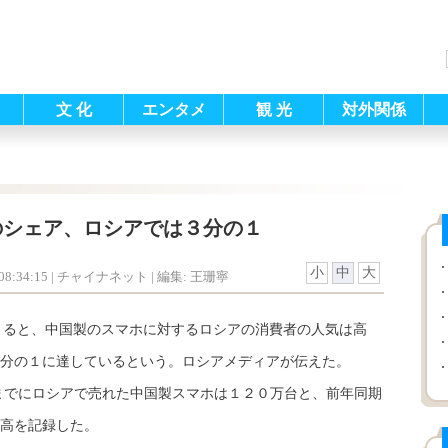
文 化
エンタメ
観 光
対外関係
のシェア、ロシアでは３分の１
小
中
大
8:34:15
| チャイナネット |
編集: 王珊寧
yによると、中国製のスマホに対するロシアの消費者の人気は高
分の１に達しているという。ロシアメディアが伝えた。
までにロシアで売れた中国製スマホは１２０万台と、前年同期
高を記録した。