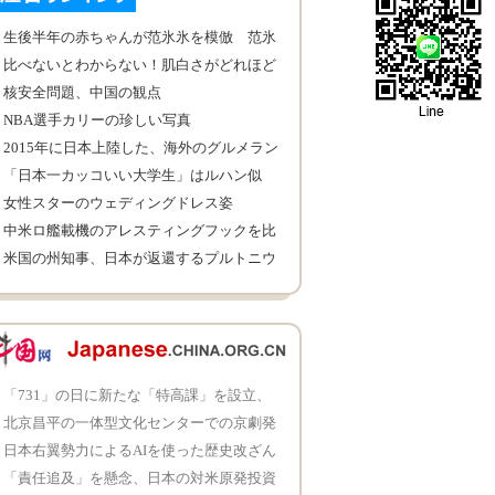
生後半年の赤ちゃんが范氷氷を模倣 范氷
氷本人「いいね」
比べないとわからない！肌白さがどれほど
重要
核安全問題、中国の観点
NBA選手カリーの珍しい写真
2015年に日本上陸した、海外のグルメラン
キング
「日本一カッコいい大学生」はルハン似
女性スターのウェディングドレス姿
中米ロ艦載機のアレスティングフックを比
較
米国の州知事、日本が返還するプルトニウ
ムの受入を拒否