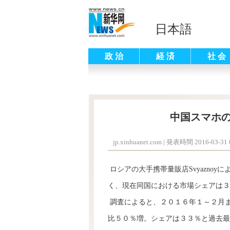
日本語
政 治
経 済
社 会
中国スマホ
jp.xinhuanet.com
|
発表時間 2016-03-31 0
ロシアの大手携帯量販店Svyazno
く、現在同国における市場シェアは３
調査によると、２０１６年１～２月
比５０％増。シェアは３３％と過去最