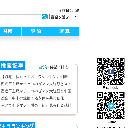
金曜日 17
39
国 際
評 論
写 真
/
/
政治
経済
社会
【速報】習近平主席、ワシントンに到着
核セキュリティーサミット出席へ
習近平主席がチェコのゼマン大統領とスト
ラホフ図書館を共同見学
習近平主席がチェコのゼマン大統領と中国
チェコ経済貿易協力円卓会議に共同出席
総合：中米の連携で核安保を共同強化
南アで不明マレー機の一部と見られる残骸
を発見