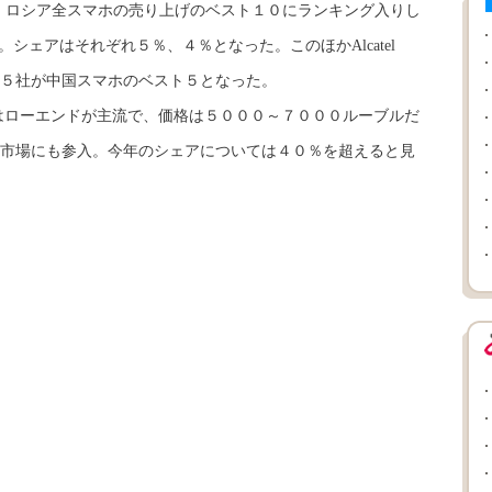
o。ロシア全スマホの売り上げのベスト１０にランキング入りし
増。シェアはそれぞれ５％、４％となった。このほかAlcatel
合計５社が中国スマホのベスト５となった。
はローエンドが主流で、価格は５０００～７０００ルーブルだ
市場にも参入。今年のシェアについては４０％を超えると見