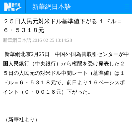
新華網日本語
２５日人民元対米ドル基準値下がる １ドル＝
ホームページ
政治
経済
６・５３１８元
社会
文化
エンタメ
新華網日本語
2016-02-25 13:14:28
観光
評論
写真
新華網北京2月25日 中国外国為替取引センターが中
国人民銀行（中央銀行）から権限を受け発表した２
中日対訳
５日の人民元の対米ドル中間レート（基準値）は１
ドル＝６・５３１８元で、前日より１６ベーシスポ
イント（０・００１６元）下がった。
（新華社より）