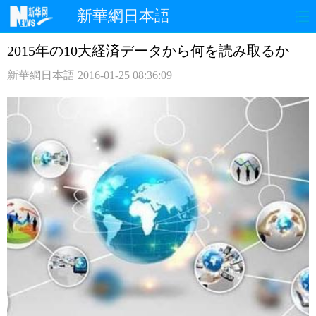
新華網日本語
2015年の10大経済データから何を読み取るか
ホームページ
政治
経済
新華網日本語
2016-01-25 08:36:09
社会
文化
エンタメ
観光
評論
写真
中日対訳