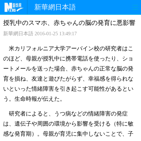
新華網日本語
授乳中のスマホ、赤ちゃんの脳の発育に悪影響
ホームページ
政治
経済
新華網日本語
2016-01-25 13:49:17
社会
文化
エンタメ
米カリフォルニア大学アーバイン校の研究者はこ
観光
評論
写真
のほど、母親が授乳中に携帯電話を使ったり、ショ
ートメールを送った場合、赤ちゃんの正常な脳の発
中日対訳
育を損ね、友達と遊びたがらず、幸福感を得られな
いといった情緒障害を引き起こす可能性があるとい
う。生命時報が伝えた。
研究者によると、うつ病などの情緒障害の発症
は、遺伝子や周囲の環境から影響を受ける（特に敏
感な発育期）。母親が育児に集中しないことで、子