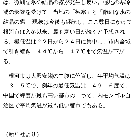
は、微細な氷の結晶の霧が発生し易い。極地の寒冷
渦の影響を受けて、当地の「極寒」と「微細な氷の
結晶の霧 」現象は今後も継続し、ここ数日にかけて
根河市は入冬以来、最も寒い日が続くと予想され
る。極低温は２２日から２４日に集中し、市内全域
で引き続き—４４℃から—４７℃まで気温が下が
る。
根河市は大興安嶺の中腹に位置し、年平均气温は
—３．５℃で、例年の最低気温は—４９．６度で、
中国で緯度が最も高い都市の一つで、内モンゴル自
治区で平均気温が最も低い都市でもある。
（新華社より）