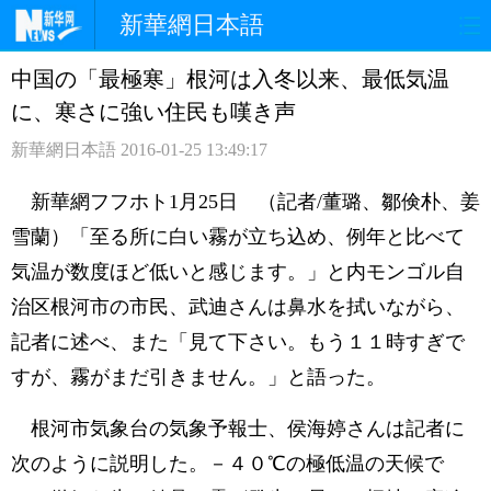
新華網日本語
中国の「最極寒」根河は入冬以来、最低気温
ホームページ
政治
経済
に、寒さに強い住民も嘆き声
社会
文化
エンタメ
新華網日本語
2016-01-25 13:49:17
観光
評論
写真
新華網フフホト1月25日 （記者/董璐、鄒倹朴、姜
雪蘭）「至る所に白い霧が立ち込め、例年と比べて
中日対訳
気温が数度ほど低いと感じます。」と内モンゴル自
治区根河市の市民、武迪さんは鼻水を拭いながら、
記者に述べ、また「見て下さい。もう１１時すぎで
すが、霧がまだ引きません。」と語った。
根河市気象台の気象予報士、侯海婷さんは記者に
次のように説明した。－４０℃の極低温の天候で