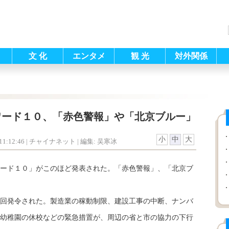
文 化
エンタメ
観 光
対外関係
ワード１０、「赤色警報」や「北京ブルー」
小
中
大
1:12:46
| チャイナネット |
編集: 吴寒冰
ード１０」がこのほど発表された。「赤色警報」、「北京ブ
回発令された。製造業の稼動制限、建設工事の中断、ナンバ
幼稚園の休校などの緊急措置が、周辺の省と市の協力の下行