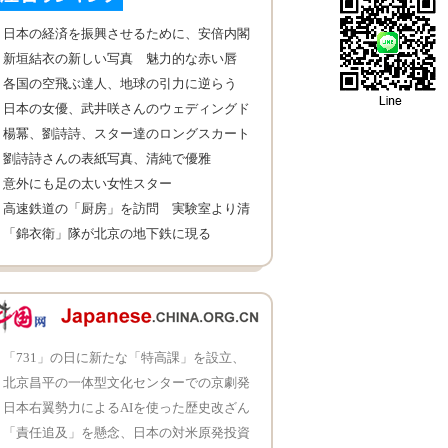
日本の経済を振興させるために、安倍内閣
3年間にどんな努力をしたのか
新垣結衣の新しい写真 魅力的な赤い唇
各国の空飛ぶ達人、地球の引力に逆らう
日本の女優、武井咲さんのウェディングド
レス写真
楊冪、劉詩詩、スター達のロングスカート
PK
劉詩詩さんの表紙写真、清純で優雅
意外にも足の太い女性スター
高速鉄道の「厨房」を訪問 実験室より清
潔
「錦衣衛」隊が北京の地下鉄に現る