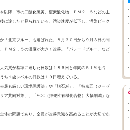
令以降、市の二酸化硫黄、窒素酸化物、ＰＭ２．５などの主
後に達したと見られている。汚染速度が低下し、汚染ピーク
か「北京ブルー」も選ばれた。８月３０日から９月３日の間
、ＰＭ２．５の濃度が大きく改善。「パレードブルー」など
大気質が基準に達した日数は１８６日と年間の５１％を占
うち１級レベルの日数は１３日増えている。
去最も厳しい環境保護法」や「脱石炭」、「特京五（ジーゼ
リア共同対策」、「VOC（揮発性有機化合物）大幅削減」な
全体の問題であり、全員が改善意識を高めることが大切であ