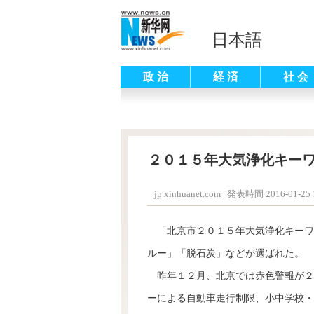
日本語
政 治
経 済
社 会
２０１５年大気浄化キー
jp.xinhuanet.com
|
発表時間 2016-01-25 1
「北京市２０１５年大気浄化キーワ
ルー」「脱石炭」などが選ばれた。
昨年１２月、北京では赤色警報が２
ーによる自動車走行制限、小中学校・