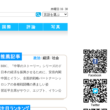
:
木曜日 16
30
国 際
評 論
写 真
/
/
政治
経済
社会
BBC、『中華のストーリー』シリーズのド
キュメンタリー番組を放送
日本の経済を振興させるために、安倍内閣
3年間にどんな努力をしたのか
中国とイラン、全面的戦略パートナーシッ
プの確立で合意
ロシアの各種戦闘機の勇ましい姿
習近平主席がサウジ、エジプト、イラン公
式訪問を終え北京に帰着