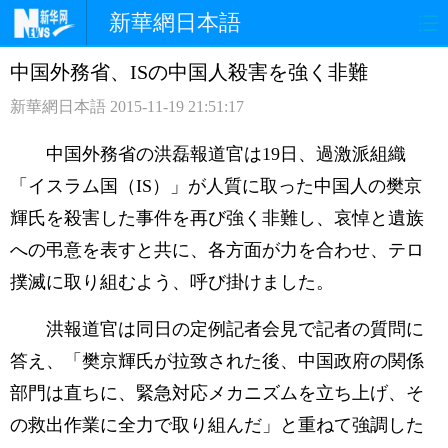
新華網日本語
中国外務省、ISの中国人殺害を強く非難
ホームページ
政治
経済
新華網日本語
2015-11-19 21:51:17
社会
文化
エンタメ
中国外務省の洪磊報道官は19日、過激派組織
観光
評論
写真
「イスラム国（IS）」が人質に取った中国人の樊京
輝氏を殺害した事件を再び強く非難し、哀悼と遺族
中日対訳
への弔意を表すと共に、各方面が力を合わせ、テロ
撲滅に取り組むよう、呼び掛けました。
洪報道官は同日の定例記者会見で記者の質問に
答え、「樊京輝氏が拉致された後、中国政府の関係
部門は直ちに、緊急対応メカニズムを立ち上げ、そ
の救出作業に全力で取り組んだ」と重ねて強調した