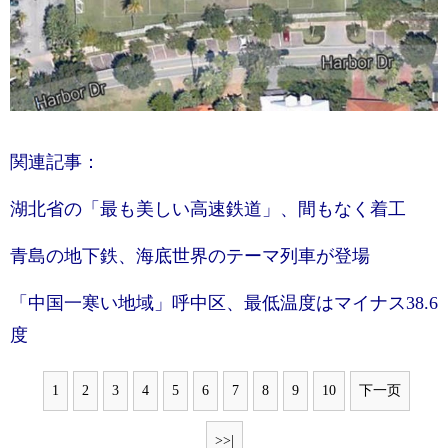
関連記事：
湖北省の「最も美しい高速鉄道」、間もなく着工
青島の地下鉄、海底世界のテーマ列車が登場
「中国一寒い地域」呼中区、最低温度はマイナス38.6
度
1
2
3
4
5
6
7
8
9
10
下一页
>>|