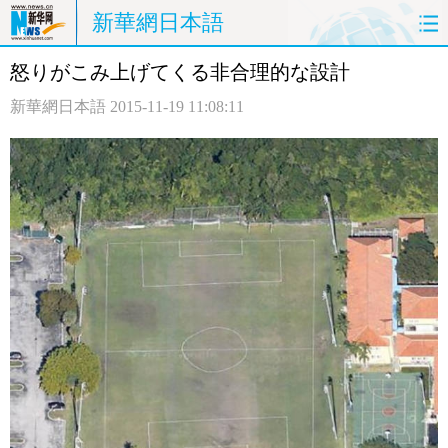
新華網日本語
怒りがこみ上げてくる非合理的な設計
ホームページ
政治
経済
新華網日本語
2015-11-19 11:08:11
社会
文化
エンタメ
観光
評論
写真
中日対訳