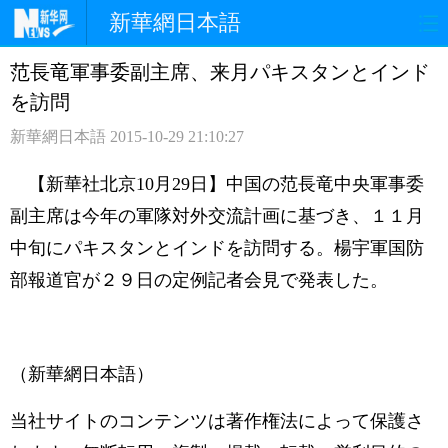
新華網日本語
范長竜軍事委副主席、来月パキスタンとインド
ホームページ
政治
経済
を訪問
社会
文化
エンタメ
新華網日本語
2015-10-29 21:10:27
観光
評論
写真
【新華社北京10月29日】中国の范長竜中央軍事委
副主席は今年の軍隊対外交流計画に基づき、１１月
中日対訳
中旬にパキスタンとインドを訪問する。楊宇軍国防
部報道官が２９日の定例記者会見で発表した。
（新華網日本語）
当社サイトのコンテンツは著作権法によって保護さ