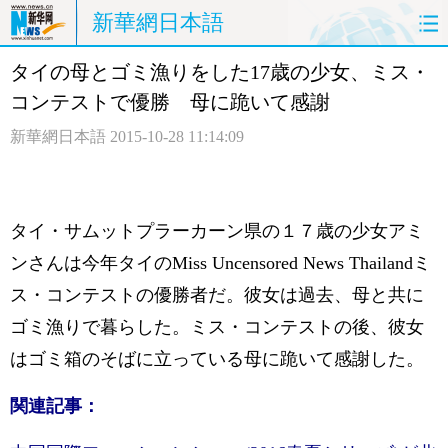
新華網日本語
タイの母とゴミ漁りをした17歳の少女、ミス・
ホームページ
政治
経済
コンテストで優勝 母に跪いて感謝
社会
文化
エンタメ
新華網日本語
2015-10-28 11:14:09
観光
評論
写真
中日対訳
タイ・サムットプラーカーン県の１７歳の少女アミ
ンさんは今年タイのMiss Uncensored News Thailandミ
ス・コンテストの優勝者だ。彼女は過去、母と共に
ゴミ漁りで暮らした。ミス・コンテストの後、彼女
はゴミ箱のそばに立っている母に跪いて感謝した。
関連記事：