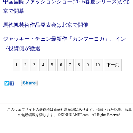
中国国際ファッションショー(2016春夏シリーズ)が北
京で開幕
馬徳帆芸術作品発表会は北京で開催
ジャッキー・チェン最新作「カンフーヨガ」、イン
ド投資側が撤退
1
2
3
4
5
6
7
8
9
10
下一页
このウェブサイトの著作権は新華社新華網にあります。掲載された記事、写真
の無断転載を禁じます。 ©XINHUANET.com All Rights Reserved.