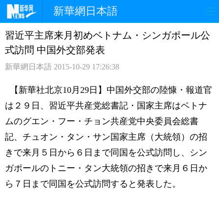
新華網日本語
習近平主席来月初めベトナム・シンガポール公
ホームページ
政治
経済
式訪問 中国外交部発表
社会
文化
エンタメ
新華網日本語
2015-10-29 17:26:38
観光
評論
写真
【新華社北京10月29日】中国外交部の陸慷・報道官
は２９日、習近平共産党総書記・国家主席はベトナ
中日対訳
ムのグエン・フー・チョン共産党中央委員会総書
記、チュオン・タン・サン国家主席（大統領）の招
きで来月５日から６日まで同国を公式訪問し、シン
ガポールのトニー・タン大統領の招きで来月６日か
ら７日まで同国を公式訪問すると発表した。