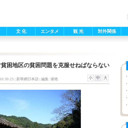
文 化
エンタメ
観 光
対外関係
片貧困地区の貧困問題を克服せねばならない
小
中
大
0:39:25
| 新華網日本語 |
編集: 谢艳