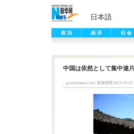
日本語
政 治
経 済
社 会
中国は依然として集中連
jp.xinhuanet.com
|
発表時間 2015-10-16 1