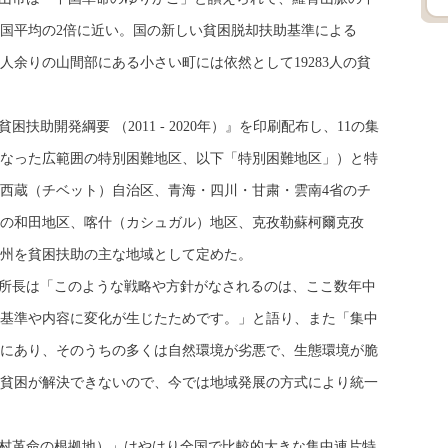
国平均の2倍に近い。国の新しい貧困脱却扶助基準による
万人余りの山間部にある小さい町には依然として19283人の貧
扶助開発綱要 （2011 - 2020年）』を印刷配布し、11の集
なった広範囲の特別困難地区、以下「特別困難地区」）と特
西蔵（チベット）自治区、青海・四川・甘粛・雲南4省のチ
の和田地区、喀什（カシュガル）地区、克孜勒蘇柯爾克孜
州を貧困扶助の主な地域として定めた。
所長は「このような戦略や方針がなされるのは、ここ数年中
基準や内容に変化が生じたためです。」と語り、また「集中
にあり、そのうちの多くは自然環境が劣悪で、生態環境が脆
貧困が解決できないので、今では地域発展の方式により統一
村革命の根拠地）」はやはり全国で比較的大きな集中連片特