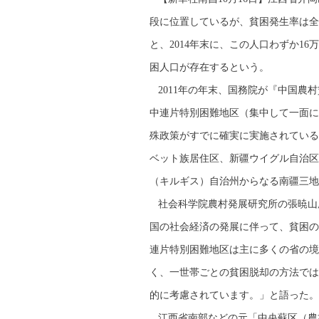
段に位置しているが、貧困発生率は全
と、2014年末に、この人口わずか16
困人口が存在するという。
2011年の年末、国務院が『中国農村貧困
中連片特別困難地区（集中して一面に
殊政策がすでに確実に実施されている
ベット族居住区、新疆ウイグル自治区
（キルギス）自治州からなる南疆三地
社会科学院農村発展研究所の張暁山
国の社会経済の発展に伴って、貧困の
連片特別困難地区は主に多くの省の境
く、一世帯ごとの貧困脱却の方法では
的に考慮されています。」と語った。
江西省南部などの元「中央蘇区（農