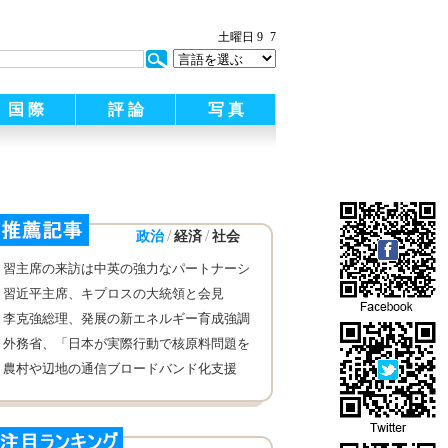
:
土曜日 9
7
国 際
評 論
写 真
/
/
政治
経済
社会
習主席の来訪は中英の強力なパートナーシ
ップを一層増進させる—イギリスのブレア
習近平主席、キプロスの大統領と会見
元首相を特別取材
李克強総理、発展の新エネルギー育成強調
外務省、「日本が実際行動で核原料問題を
解決すべき」
農村や辺地の通信ブロードバンド化支援
宅配業の発展加速も 国務院が決定