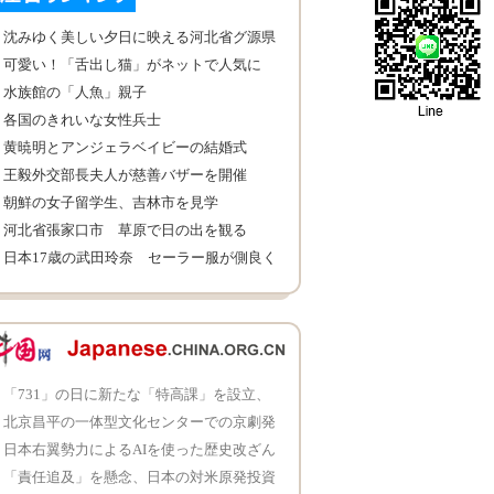
沈みゆく美しい夕日に映える河北省グ源県
草原湖
可愛い！「舌出し猫」がネットで人気に
水族館の「人魚」親子
各国のきれいな女性兵士
黄暁明とアンジェラベイビーの結婚式
王毅外交部長夫人が慈善バザーを開催
朝鮮の女子留学生、吉林市を見学
河北省張家口市 草原で日の出を観る
日本17歳の武田玲奈 セーラー服が側良く
て清純