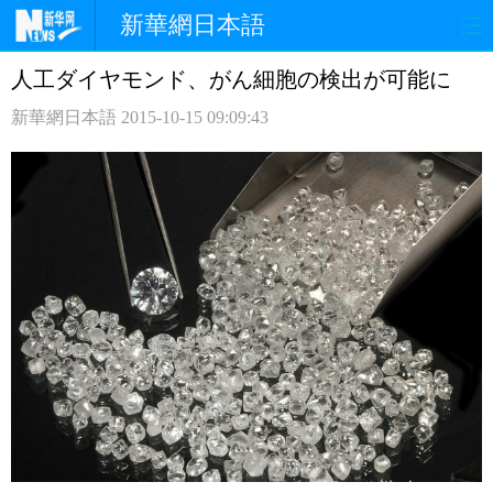
新華網日本語
人工ダイヤモンド、がん細胞の検出が可能に
ホームページ
政治
経済
新華網日本語
2015-10-15 09:09:43
社会
文化
エンタメ
観光
評論
写真
中日対訳