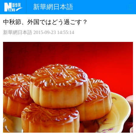
新華網日本語
中秋節、外国ではどう過ごす？
ホームページ
政治
経済
新華網日本語
2015-09-23 14:55:14
社会
文化
エンタメ
観光
評論
写真
中日対訳