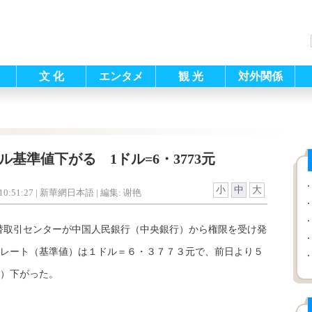
文 化
エンタメ
観 光
対外関係
ル基準値下がる 1ドル=6・3773元
小
中
大
0:51:27
| 新華網日本語 |
編集: 谢艳
替取引センターが中国人民銀行（中央銀行）から権限を受け発
レート（基準値）は１ドル＝６・３７７３元で、前日より５
）下がった。