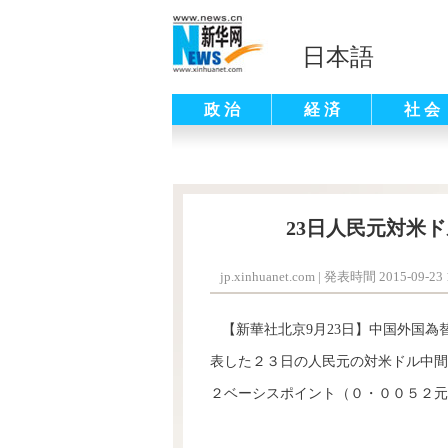
日本語
政 治
経 済
社 会
23日人民元対米ド
jp.xinhuanet.com
|
発表時間 2015-09-23 1
【新華社北京9月23日】中国外国為
表した２３日の人民元の対米ドル中間
２ベーシスポイント（０・００５２元