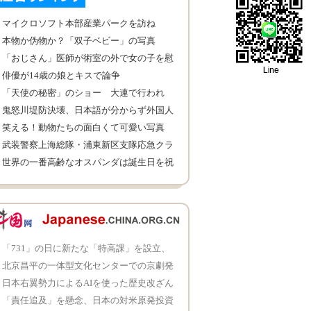
マイクロソフト本部産業パークを訪ね
本物か伪物か？「双子ベビー」の写真
「おじさん」医師が術室の外で女の子を慰
める
俳優が14歳の娘とキスで論争
「天使の秘密」のショー 大連で行われ
鬼怒川堤防決壊、日本語が分からず外国人
逃げ遅れ
笑える！動物たちの面白くて可愛い写真
武装警察上海総隊・浦東新区支隊応急クラ
スを訪ね
世界の一番高齢なオスパンダは誕生日を祝
い