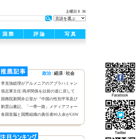
土曜日 8
36
国 際
評 論
写 真
/
/
政治
経済
社会
李克強総理がアルメニアのアブラハミャン
首相と会見
張志軍主任:両岸関係を以前の道に戻して
はならない
国務院新聞弁公室が『中国の性別平等及び
女性の発展』白書を発表
劉雲山書記、「一帯一路」メディアフォー
ラムの代表と会談
各国首脳と国際組織の責任者80人余がGSW
に出席