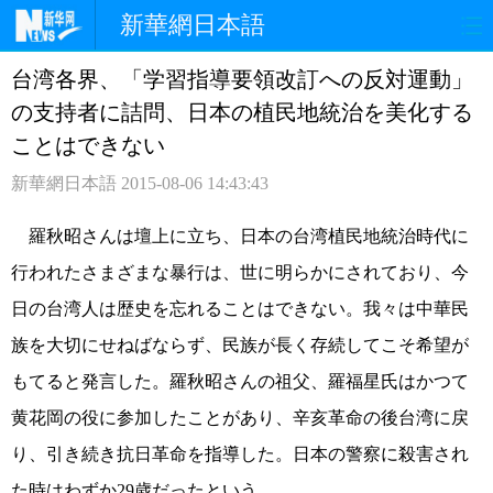
新華網日本語
台湾各界、「学習指導要領改訂への反対運動」
ホームページ
政治
経済
の支持者に詰問、日本の植民地統治を美化する
社会
文化
エンタメ
ことはできない
新華網日本語
2015-08-06 14:43:43
観光
評論
写真
羅秋昭さんは壇上に立ち、日本の台湾植民地統治時代に
中日対訳
行われたさまざまな暴行は、世に明らかにされており、今
日の台湾人は歴史を忘れることはできない。我々は中華民
族を大切にせねばならず、民族が長く存続してこそ希望が
もてると発言した。羅秋昭さんの祖父、羅福星氏はかつて
黄花岡の役に参加したことがあり、辛亥革命の後台湾に戻
り、引き続き抗日革命を指導した。日本の警察に殺害され
た時はわずか29歳だったという。