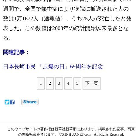
週間で、全国で熱中症により病院に搬送された人の
数は1万1672人（速報値）、うち25人が死亡したと発
表した。この数値は2008年の統計開始以来最多とな
る。
関連記事：
日本長崎市民 「原爆の日」69周年を記念
1
2
3
4
5
下一页
このウェブサイトの著作権は新華社新華網にあります。掲載された記事、写真
の無断転載を禁じます。 ©XINHUANET.com All Rights Reserved.