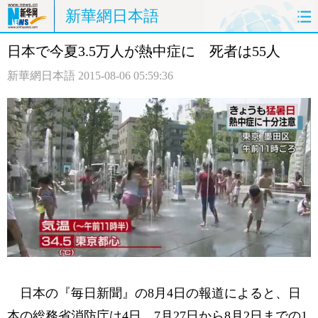
新華網日本語
日本で今夏3.5万人が熱中症に 死者は55人
ホームページ
政治
経済
新華網日本語
2015-08-06 05:59:36
社会
文化
エンタメ
観光
評論
写真
中日対訳
日本の『毎日新聞』の8月4日の報道によると、日
本の総務省消防庁は4日、7月27日から8月2日までの1