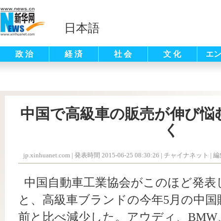
日本語
政 治
経 済
社 会
文 化
エ
中国で高級車の販売が伸び悩
く
jp.xinhuanet.com
|
発表時間 2015-06-25 08:30:26
| チャイナネット |
編
中国自動車工業協会がこのほど発表
と、高級車ブランドの今年5月の中国
前と比べ減少した。アウディ、BMW