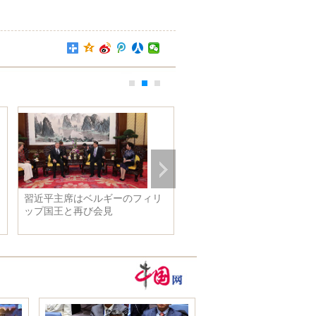
習近平主席はベルギーのフィリ
未来の車はこうなる？ か
ップ国王と再び会見
よすぎる