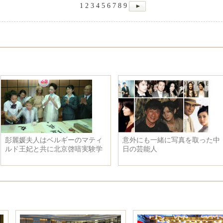
1
2
3
4
5
6
7
8
9
彭麗媛夫人はベルギーのマティ
意外にも一緒に写真を取った中
ルド王妃と共に北京啓喑実験学
日の芸能人
校と中国人民解放軍芸術学院を
見学