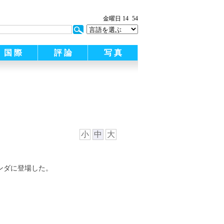
金曜日 14
54
国 際
評 論
写 真
小
中
大
ランダに登場した。