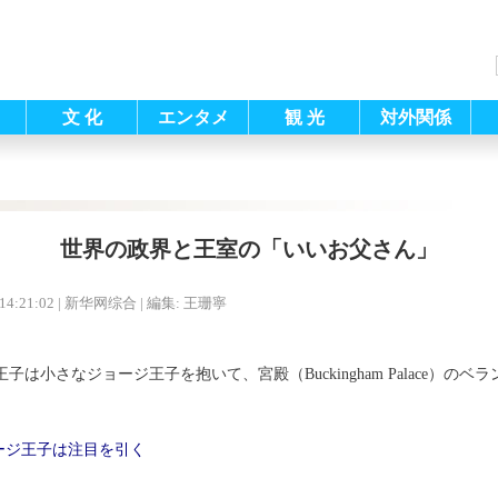
文 化
エンタメ
観 光
対外関係
世界の政界と王室の「いいお父さん」
14:21:02
| 新华网综合 |
編集: 王珊寧
は小さなジョージ王子を抱いて、宮殿（Buckingham Palace）のベ
ージ王子は注目を引く