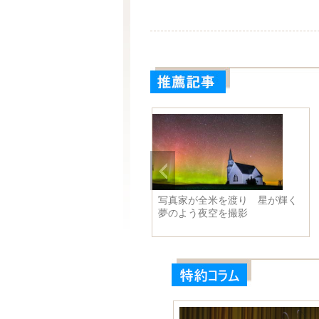
本からイルカ８頭
写真家が全米を渡り 星が輝く
夢のよう夜空を撮影