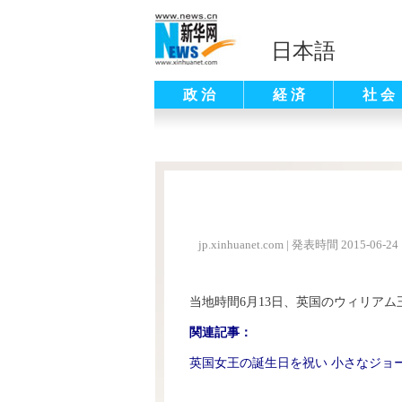
日本語
政 治
経 済
社 会
jp.xinhuanet.com
|
発表時間 2015-06-24 
当地時間6月13日、英国のウィリアム王子
関連記事：
英国女王の誕生日を祝い 小さなジョ