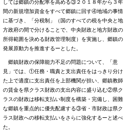
しては郷鎮の分配率を高める③２０１８年から３年
間の新規増加資金をすべて郷鎮に回す④地域の事情
に基づき、「分税制」（国のすべての税を中央と地
方政府の間で分けることで、中央財政と地方財政の
所得範囲を決める財政管理制度）を実施し、郷鎮の
発展原動力を推進するーとした。
郷鎮財政の保障能力不足の問題について、「意
見」では、①任務・職責と支出責任をはっきり分け
た上で適度に支出責任を上部機関が担い、郷鎮教師
の賃金を県クラス財政の支出内容に盛り込む②県ク
ラスの財政は移転支払い制度を構築・完備し、困難
な郷鎮を重点的に優先配慮する③省・市財政は県ク
ラス財政への移転支払いをさらに強化するーと述べ
た。