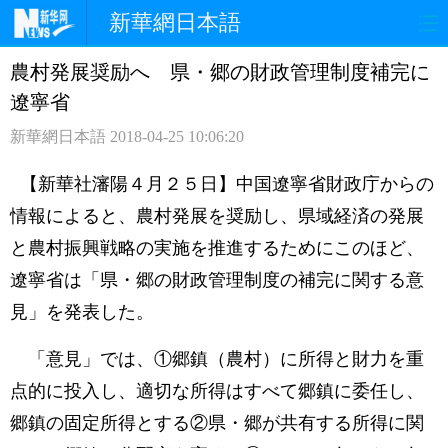
新華網日本語
農村発展奨励へ 県・郷の財政管理制度補完に
ホームページ
政治
経済
遼寧省
社会
文化
エンタメ
新華網日本語
2018-04-25 10:06:20
観光
評論
写真
【新華社瀋陽４月２５日】中国遼寧省財政庁からの
情報によると、農村発展を奨励し、県域経済の発展
中日対訳
と農村振興戦略の実施を推進するためにこのほど、
遼寧省は「県・郷の財政管理制度の補完に関する意
見」を発表した。
「意見」では、①郷鎮（農村）に所得と財力を重
点的に投入し、適切な所得はすべて郷鎮に委任し、
郷鎮の固定所得とする②県・郷が共有する所得に関