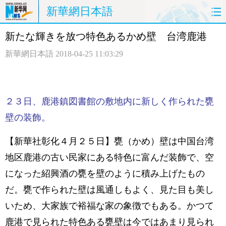
新華網日本語
新たな輝きを放つ特色あるかめ壁 台湾鹿港
ホームページ
政治
経済
新華網日本語
2018-04-25 11:03:29
社会
文化
エンタメ
観光
評論
写真
２３日、鹿港鎮図書館の敷地内に新しく作られた甕
中日対訳
壁の装飾。
【新華社彰化４月２５日】甕（かめ）壁は中国台湾
地区鹿港の古い民家にある特色に富んだ装飾で、空
になった紹興酒の甕を壁のように積み上げたもの
だ。甕で作られた壁は風通しもよく、見た目も美し
いため、大家族で裕福な家の象徴でもある。かつて
鹿港で見られた特色ある甕壁は今ではあまり見られ