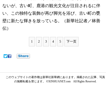
ないが、古い町、鹿港の観光文化が注目されるに伴
い、この独特な装飾が再び脚光を浴び、古い町の甕
壁に新たな輝きを放っている。（新華社記者／林善
伝）
1
2
3
4
5
下一页
このウェブサイトの著作権は新華社新華網にあります。掲載された記事、写真
の無断転載を禁じます。 ©XINHUANET.com All Rights Reserved.