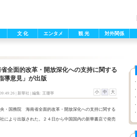
文 化
エンタメ
観 光
対外関係
南省全面的改革・開放深化への支持に関する
指導意見」が出版
小
中
大
9:49:26
| 新華社 |
編集: 王珊寧
央・国務院 海南省全面的改革・開放深化への支持に関する
社により出版された。２４日から中国国内の新華書店で発売