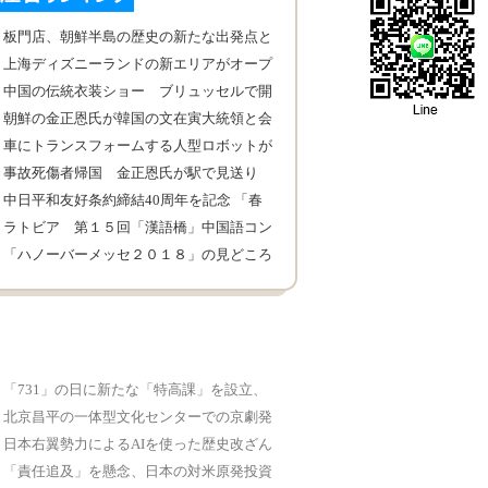
板門店、朝鮮半島の歴史の新たな出発点と
なるか
上海ディズニーランドの新エリアがオープ
ン
中国の伝統衣装ショー ブリュッセルで開
催
朝鮮の金正恩氏が韓国の文在寅大統領と会
談
車にトランスフォームする人型ロボットが
誕生
事故死傷者帰国 金正恩氏が駅で見送り
中日平和友好条約締結40周年を記念 「春
の交流会」
ラトビア 第１５回「漢語橋」中国語コン
テスト
「ハノーバーメッセ２０１８」の見どころ