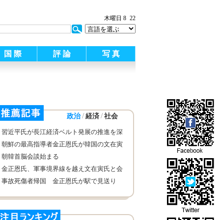
:
木曜日 8
22
国 際
評 論
写 真
/
/
政治
経済
社会
習近平氏が長江経済ベルト発展の推進を深
化させる座談会を主宰、演説も発表
朝鮮の最高指導者金正恩氏が韓国の文在寅
大統領と会談
朝韓首脳会談始まる
金正恩氏、軍事境界線を越え文在寅氏と会
談へ
事故死傷者帰国 金正恩氏が駅で見送り