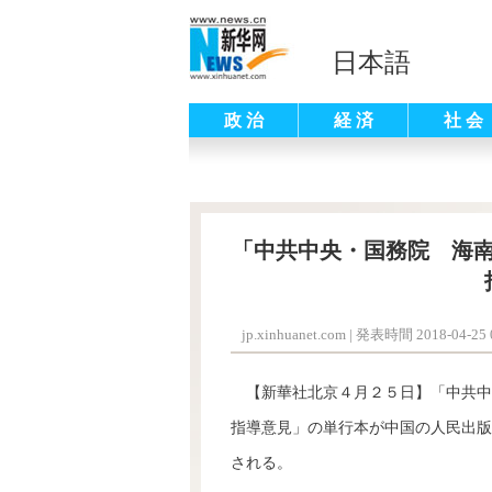
日本語
政 治
経 済
社 会
「中共中央・国務院 海
jp.xinhuanet.com
|
発表時間 2018-04-25 0
【新華社北京４月２５日】「中共中
指導意見」の単行本が中国の人民出版
される。