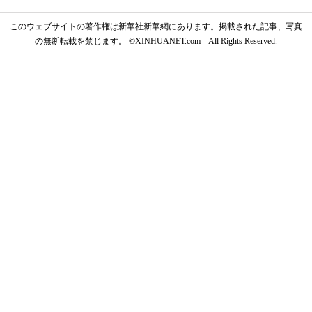
このウェブサイトの著作権は新華社新華網にあります。掲載された記事、写真
の無断転載を禁じます。 ©XINHUANET.com All Rights Reserved.