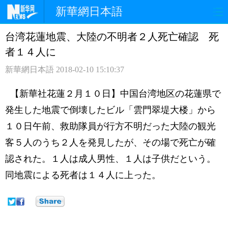
新華網日本語
台湾花蓮地震、大陸の不明者２人死亡確認 死
ホームページ
政治
経済
者１４人に
社会
文化
エンタメ
新華網日本語
2018-02-10 15:10:37
観光
評論
写真
【新華社花蓮２月１０日】中国台湾地区の花蓮県で
発生した地震で倒壊したビル「雲門翠堤大楼」から
中日対訳
１０日午前、救助隊員が行方不明だった大陸の観光
客５人のうち２人を発見したが、その場で死亡が確
認された。１人は成人男性、１人は子供だという。
同地震による死者は１４人に上った。