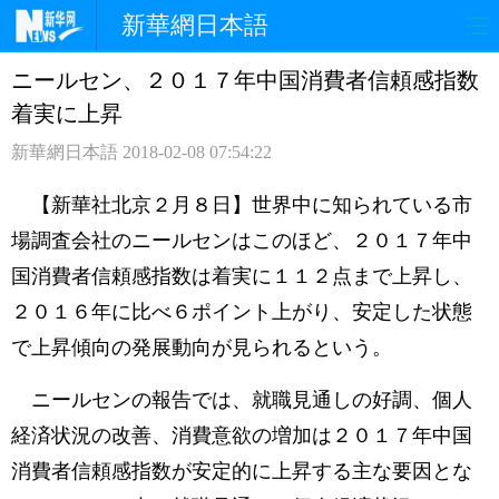
新華網日本語
ニールセン、２０１７年中国消費者信頼感指数
ホームページ
政治
経済
着実に上昇
社会
文化
エンタメ
新華網日本語
2018-02-08 07:54:22
観光
評論
写真
【新華社北京２月８日】世界中に知られている市
場調査会社のニールセンはこのほど、２０１７年中
中日対訳
国消費者信頼感指数は着実に１１２点まで上昇し、
２０１６年に比べ６ポイント上がり、安定した状態
で上昇傾向の発展動向が見られるという。
ニールセンの報告では、就職見通しの好調、個人
経済状況の改善、消費意欲の増加は２０１７年中国
消費者信頼感指数が安定的に上昇する主な要因とな