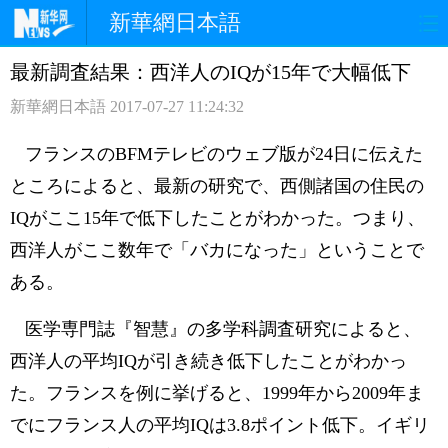
新華網日本語
最新調査結果：西洋人のIQが15年で大幅低下
ホームページ
政治
経済
新華網日本語
2017-07-27 11:24:32
社会
文化
エンタメ
フランスのBFMテレビのウェブ版が24日に伝えた
観光
評論
写真
ところによると、最新の研究で、西側諸国の住民の
IQがここ15年で低下したことがわかった。つまり、
中日対訳
西洋人がここ数年で「バカになった」ということで
ある。
医学専門誌『智慧』の多学科調査研究によると、
西洋人の平均IQが引き続き低下したことがわかっ
た。フランスを例に挙げると、1999年から2009年ま
でにフランス人の平均IQは3.8ポイント低下。イギリ