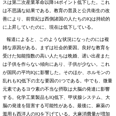
スは第二次産業革命以降14ポイント低下した。これ
は不思議な結果である。教育の普及と公共衛生の改
善により、前世紀は西側諸国の人たちのIQは持続的
に上昇していたのに、現在は低下している。
報道によると、このような状況になったのには複
雑な原因がある。まずは社会的要因。良好な教育を
受けた知能指数の高い人たちは晩婚、遅い出産また
は子供を作らない傾向にあり、子供が少ない。これ
が国民の平均IQに影響した。そのほか、ホルモンの
乱れもIQ低下の主な要因の1つである。中でも、微量
元素であるヨウ素の不当な摂取は大脳の発達に影響
する。化学工業製品もIQ低下、甲状腺システム、大
脳の発達を阻害する可能性がある。最後に、麻薬の
濫用も西洋人のIQを下げている。大麻消費量が増加