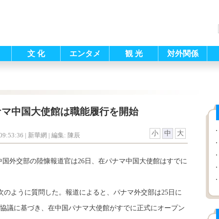
文 化
エンタメ
観 光
対外関係
ナマ中国大使館は職能履行を開始
小
中
大
9:53:36
| 新華網 |
編集: 陳辰
中国外交部の陸慷報道官は26日、在パナマ中国大使館はすでに
のように質問した。報道によると、パナマ外交部は25日に
協議に基づき、在中国パナマ大使館がすでに正式にオープン