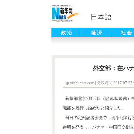
日本語
政 治
経 済
社 会
外交部：在パ
jp.xinhuanet.com
|
発表時間 2017-07-27 0
新華網北京7月27日（記者/孫辰茜）
職能を履行し始めたと紹介した。
当日の定例記者会見で、ある記者は次
声明を発表し、パナマ・中国国交樹立