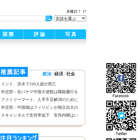
:
木曜日 7
17
国 際
評 論
写 真
/
/
政治
経済
社会
インド、洪水で100人超が死亡
外交部：在パナマ中国大使館は職能履行を
開始
ファミリーマート、人手不足解消のために
主婦にターゲット絞る
外交部：中国側はフィリピンが独立自主の
外交政策を堅持することを称賛
スキャンダルで支持率低下 安倍内閣はい
つまで持つか