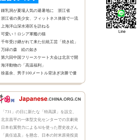
鍾乳洞が夏場人気の避暑地に 浙江省
浙江省の美少女、フィットネス体操で一流
大学に合格
上海洋山深水港区を訪ねる
可愛い！ロシア軍艦の猫
千年受け継がれて来た伝統工芸「焼き絵」
万緑の森 絵の如き
第六回中国フリースケート大会は北京で開
催
海洋動物の「高温福利」
徐嘉余、男子100メートル背泳ぎ決勝で優
勝