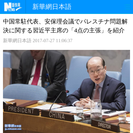
新華網日本語
中国常駐代表、安保理会議でパレスチナ問題解
ホームページ
政治
経済
決に関する習近平主席の「4点の主張」を紹介
社会
文化
エンタメ
新華網日本語
2017-07-27 11:06:37
観光
評論
写真
中日対訳