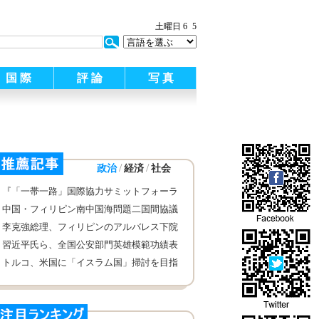
土曜日 6
5
国 際
評 論
写 真
/
/
政治
経済
社会
『「一帯一路」国際協力サミットフォーラ
ム重要文輯』が出版され
中国・フィリピン南中国海問題二国間協議
メカニズム第1回会議が貴陽市で行われ
李克強総理、フィリピンのアルバレス下院
議長と会見
習近平氏ら、全国公安部門英雄模範功績表
彰大会に出席した代表と会見
トルコ、米国に「イスラム国」掃討を目指
す有志連合の米大統領特使の交代を求める