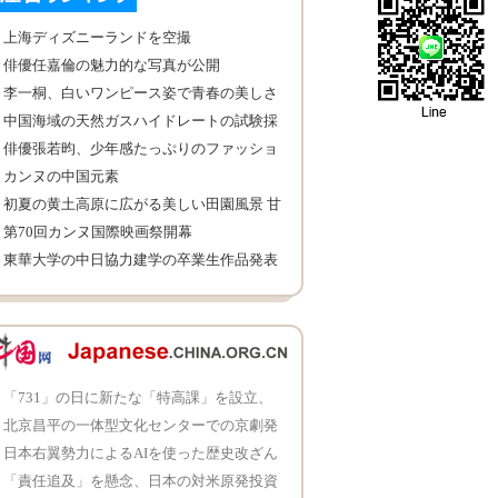
上海ディズニーランドを空撮
俳優任嘉倫の魅力的な写真が公開
李一桐、白いワンピース姿で青春の美しさ
を展示
中国海域の天然ガスハイドレートの試験採
掘に成功
俳優張若昀、少年感たっぷりのファッショ
ン写真公開
カンヌの中国元素
初夏の黄土高原に広がる美しい田園風景 甘
粛省
第70回カンヌ国際映画祭開幕
東華大学の中日協力建学の卒業生作品発表
会