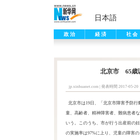
日本語
政 治
経 済
社 会
北京市 65
jp.xinhuanet.com
|
発表時間 2017-05-20 1
北京市は19日、「北京市障害予防行動
童、高齢者、精神障害者、難病患者な
いう。このうち、市が行う出産前の妊
の実施率は97%に上り、児童の障害の