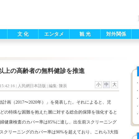
文 化
エンタメ
観 光
対外関係
歳以上の高齢者の無料健診を推進
小
中
大
5:42:16
| 人民網日本語版 |
編集: 陳辰
計画（2017〜2020年）」を発表した。それによると、児
どの特殊な困難を抱えた層に対する総合的保障を強化すると
婦健康検査のカバー率は85%に達し、出生前スクリーニング
スクリーニングのカバー率は90%を超えており、これら3大指