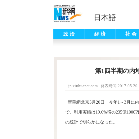
日本語
政 治
経 済
社 会
第1四半期の内
jp.xinhuanet.com
|
発表時間 2017-05-20 1
新華網北京5月20日 今年1～3月に内
で、利用実績は19.6%増の235億1
の統計で明らかになった。