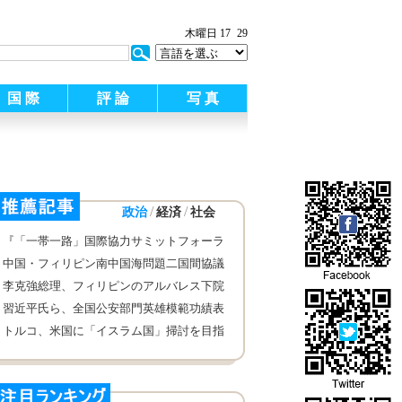
木曜日 17
29
国 際
評 論
写 真
/
/
政治
経済
社会
『「一帯一路」国際協力サミットフォーラ
ム重要文輯』が出版され
中国・フィリピン南中国海問題二国間協議
メカニズム第1回会議が貴陽市で行われ
李克強総理、フィリピンのアルバレス下院
議長と会見
習近平氏ら、全国公安部門英雄模範功績表
彰大会に出席した代表と会見
トルコ、米国に「イスラム国」掃討を目指
す有志連合の米大統領特使の交代を求める