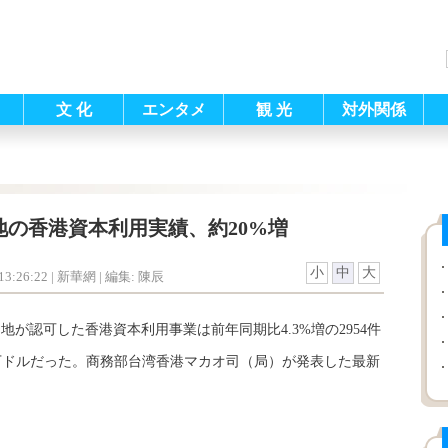
文 化
エンタメ
観 光
対外関係
地の香港資本利用実績、約20%増
小
中
大
3:26:22
| 新華網 |
編集: 陳辰
地が認可した香港資本利用事業は前年同期比4.3%増の2954件
000万ドルだった。商務部台湾香港マカオ司（局）が発表した最新