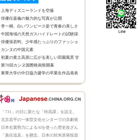
上海ディズニーランドを空撮
俳優任嘉倫の魅力的な写真が公開
李一桐、白いワンピース姿で青春の美しさ
を展示
中国海域の天然ガスハイドレートの試験採
掘に成功
俳優張若昀、少年感たっぷりのファッショ
ン写真公開
カンヌの中国元素
初夏の黄土高原に広がる美しい田園風景 甘
粛省
第70回カンヌ国際映画祭開幕
東華大学の中日協力建学の卒業生作品発表
会