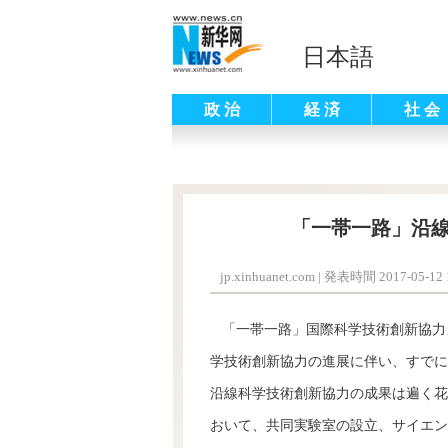
日本語
政 治
経 済
社 会
「一帯一路」沿
jp.xinhuanet.com
|
発表時間 2017-05-12 1
「一帯一路」国際科学技術創新協力メ
学技術創新協力の進展に伴い、すでに
沿線科学技術創新協力の成果は遍く花
おいて、共同実験室の設立、サイエン