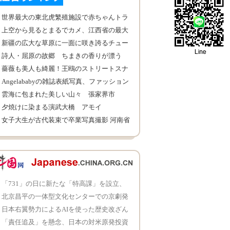
世界最大の東北虎繁殖施設で赤ちゃんトラ
50頭誕生し、ピーク迎える
上空から見るとまるでカメ、江西省の最大
規模の歴史的な囲屋
新疆の広大な草原に一面に咲き誇るチュー
リップ
詩人・屈原の故郷 ちまきの香りが漂う
薔薇も美人も綺麗！王鴎のストリートスナ
ップ
Angelababyの雑誌表紙写真、ファッション
感を展示
雲海に包まれた美しい山々 張家界市
夕焼けに染まる演武大橋 アモイ
女子大生が古代装束で卒業写真撮影 河南省