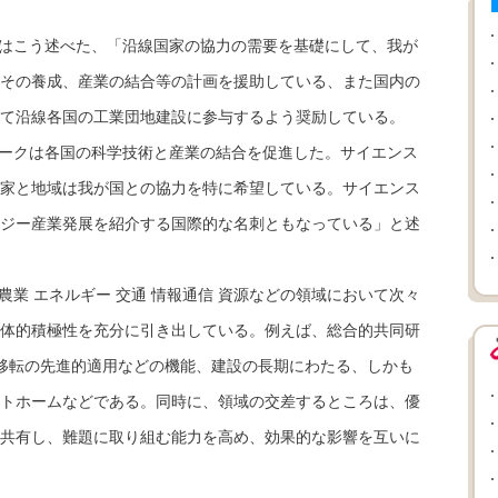
はこう述べた、「沿線国家の協力の需要を基礎にして、我が
その養成、産業の結合等の計画を援助している、また国内の
て沿線各国の工業団地建設に参与するよう奨励している。
ークは各国の科学技術と産業の結合を促進した。サイエンス
家と地域は我が国との協力を特に希望している。サイエンス
ジー産業発展を紹介する国際的な名刺ともなっている」と述
業 エネルギー 交通 情報通信 資源などの領域において次々
体的積極性を充分に引き出している。例えば、総合的共同研
術移転の先進的適用などの機能、建設の長期にわたる、しかも
トホームなどである。同時に、領域の交差するところは、優
共有し、難題に取り組む能力を高め、効果的な影響を互いに