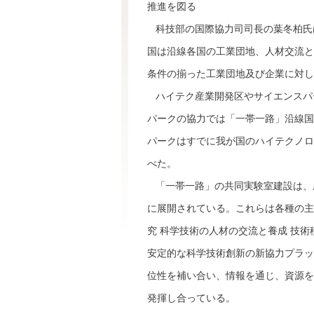
推進を図る
科技部の国際協力司司長の葉冬柏氏
国は沿線各国の工業団地、人材交流と
条件の揃った工業団地及び企業に対し
ハイテク産業開発区やサイエンスパ
パークの協力では「一帯一路」沿線国
パークはすでに我が国のハイテクノロ
べた。
「一帯一路」の共同実験室建設は、農
に展開されている。これらは各種の主
究 科学技術の人材の交流と養成 技
安定的な科学技術創新の新協力プラッ
位性を補い合い、情報を通じ、資源を
発揮し合っている。