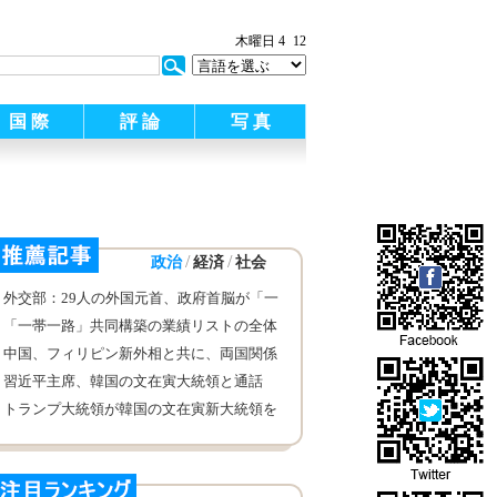
:
木曜日 4
12
国 際
評 論
写 真
/
/
政治
経済
社会
外交部：29人の外国元首、政府首脳が「一
帯一路」国際協力サミットフォーラム出席
「一帯一路」共同構築の業績リストの全体
を確認
を見通す
中国、フィリピン新外相と共に、両国関係
の発展を深めたい
習近平主席、韓国の文在寅大統領と通話
トランプ大統領が韓国の文在寅新大統領を
近く訪米に招待