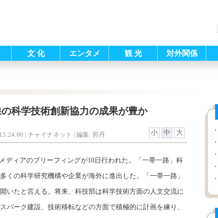
文 化
エンタメ
観 光
対外関係
線の科学技術創新協力の成果が豊か
小
中
大
5:24:00
| チャイナネット |
編集: 郭丹
ディアのブリーフィングが10日行われた。「一帯一路」科
多くの科学研究機構や企業が海外に進出した。「一帯一路」
開いたと言える。将来、科技部は科学技術方面の人文交流に
スパーク建設、技術移転などの方面で積極的に計画を練り、