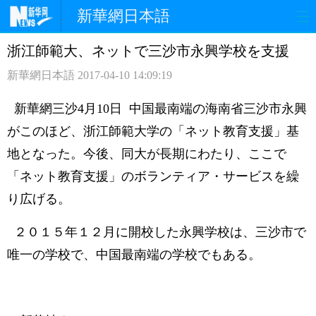
新華網日本語
浙江師範大、ネットで三沙市永興学校を支援
ホームページ
政治
経済
新華網日本語
2017-04-10 14:09:19
社会
文化
エンタメ
新華網三沙4月10日 中国最南端の海南省三沙市永興
観光
評論
写真
がこのほど、浙江師範大学の「ネット教育支援」基
地となった。今後、同大が長期にわたり、ここで
中日対訳
「ネット教育支援」のボランティア・サービスを繰
り広げる。
２０１５年１２月に開校した永興学校は、三沙市で
唯一の学校で、中国最南端の学校でもある。