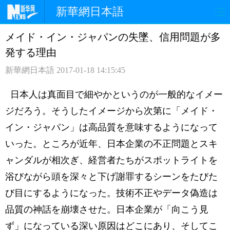
新華網日本語
メイド・イン・ジャパンの失墜、信用問題が多
ホームページ
政治
経済
発する理由
社会
文化
エンタメ
新華網日本語
2017-01-18 14:15:45
観光
評論
写真
日本人は真面目で細やかというのが一般的なイメー
ジだろう。そうしたイメージから次第に「メイド・
中日対訳
イン・ジャパン」は高品質を意味するようになって
いった。ところが近年、日本企業の不正問題とスキ
ャンダルが相次ぎ、経営者たちがスポットライトを
浴びながら頭を深々と下げ謝罪するシーンをたびた
び目にするようになった。技術不正やデータ偽造は
品質の神話を崩壊させた。日本企業が「向こう見
ず」になっている深い原因はどこにあり、そしてこ