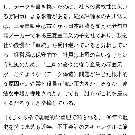
し、データを書き換えたのは、社内の柔軟性に欠け
る雰囲気による影響がある。経済評論家の古川猛氏
は、三菱自動車は古くから日本経済を支えた老舗軍
需メーカーである三菱重工業の子会社であり、親会
社の傲慢な「血統」を受け継いでいると分析してい
る。経営層は保守的で、社員は上司の言いなりとい
う社風のため、「上司の命令に従う企業の雰囲気
が、このような（データ偽造）問題が生じた根本的
な原因だ。企業と役員が強い圧力をかけるなか、違
法な手段が採用されたとしても、誰もがこれを座視
するだろう」と指摘している。
同じく厳格で規範的な管理で知られる、100年の歴
史を持つ東芝も近年、不正会計のスキャンダルに陥