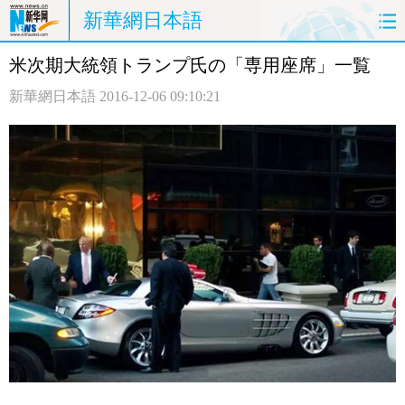
新華網日本語
米次期大統領トランプ氏の「専用座席」一覧
ホームページ
政治
経済
新華網日本語
2016-12-06 09:10:21
社会
文化
エンタメ
観光
評論
写真
中日対訳