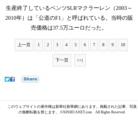
生産終了しているベンツSLRマクラーレン（2003～
2010年）は「公道のF1」と呼ばれている。当時の販
売価格は37.5万ユーロだった。
上一页
1
2
3
4
5
6
7
8
9
10
下一页
>>|
このウェブサイトの著作権は新華社新華網にあります。掲載された記事、写真
の無断転載を禁じます。 ©XINHUANET.com All Rights Reserved.