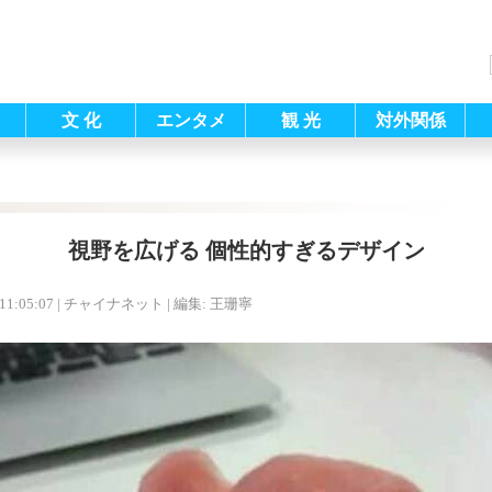
文 化
エンタメ
観 光
対外関係
視野を広げる 個性的すぎるデザイン
11:05:07
| チャイナネット |
編集: 王珊寧