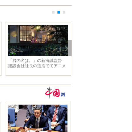
「君の名は。」の新海誠監督
人民服がオシャレに変身！ 
建設会社社長の道捨ててアニメ
日ファッション交流フォーラ
界に
開催 北京