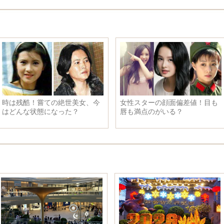
時は残酷！嘗ての絶世美女、今
女性スターの顔面偏差値！目も
はどんな状態になった？
唇も満点のがいる？