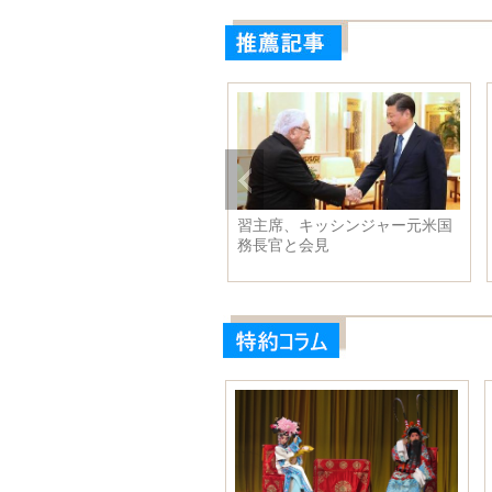
近平主席、中央軍事委員会軍
習主席、キッシンジャー元米国
の規模構造と兵力編成に関す
務長官と会見
改革作業会議に出席し、重要
演説を発表