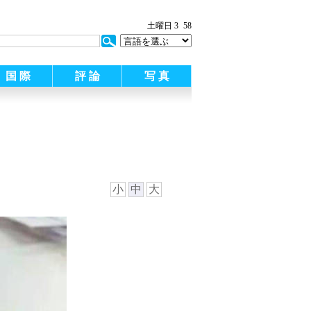
:
土曜日 3
58
国 際
評 論
写 真
小
中
大