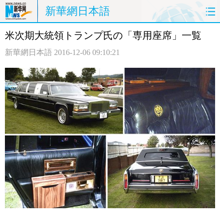
新華網日本語
米次期大統領トランプ氏の「専用座席」一覧
ホームページ
政治
経済
新華網日本語
2016-12-06 09:10:21
社会
文化
エンタメ
観光
評論
写真
中日対訳