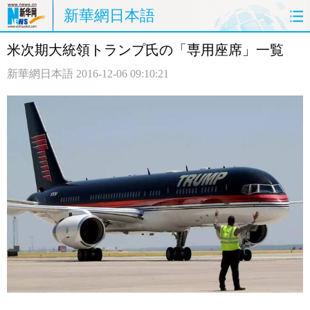
新華網日本語
米次期大統領トランプ氏の「専用座席」一覧
ホームページ
政治
経済
新華網日本語
2016-12-06 09:10:21
社会
文化
エンタメ
観光
評論
写真
中日対訳