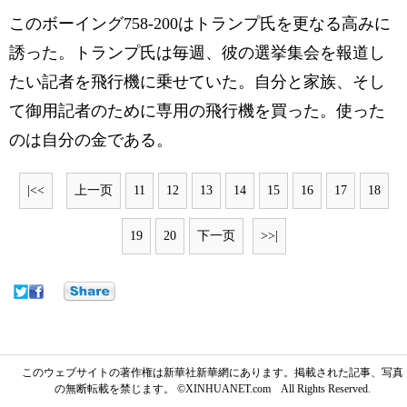
このボーイング758-200はトランプ氏を更なる高みに
誘った。トランプ氏は毎週、彼の選挙集会を報道し
たい記者を飛行機に乗せていた。自分と家族、そし
て御用記者のために専用の飛行機を買った。使った
のは自分の金である。
|<<
上一页
11
12
13
14
15
16
17
18
19
20
下一页
>>|
このウェブサイトの著作権は新華社新華網にあります。掲載された記事、写真
の無断転載を禁じます。 ©XINHUANET.com All Rights Reserved.