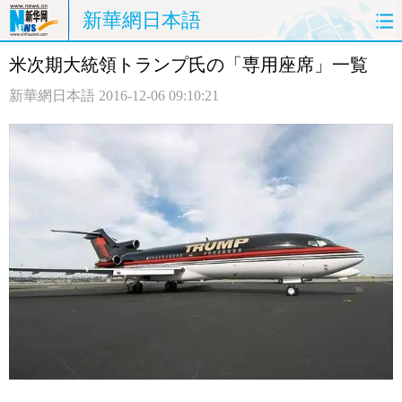
新華網日本語
米次期大統領トランプ氏の「専用座席」一覧
ホームページ
政治
経済
新華網日本語
2016-12-06 09:10:21
社会
文化
エンタメ
観光
評論
写真
中日対訳