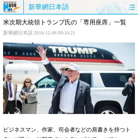
新華網日本語
米次期大統領トランプ氏の「専用座席」一覧
ホームページ
政治
経済
新華網日本語
2016-12-06 09:10:21
社会
文化
エンタメ
観光
評論
写真
中日対訳
ビジネスマン、作家、司会者などの肩書きを持つト