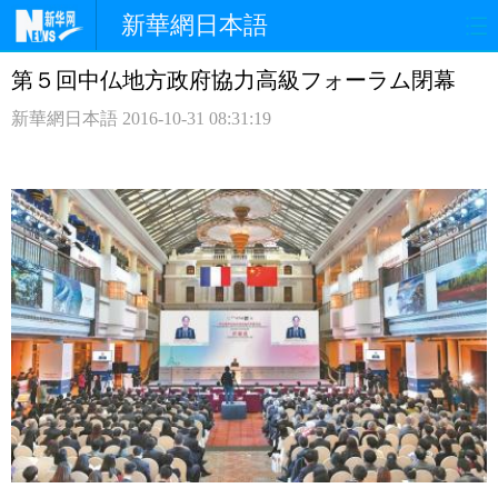
新華網日本語
第５回中仏地方政府協力高級フォーラム閉幕
ホームページ
政治
経済
新華網日本語
2016-10-31 08:31:19
社会
文化
エンタメ
観光
評論
写真
中日対訳