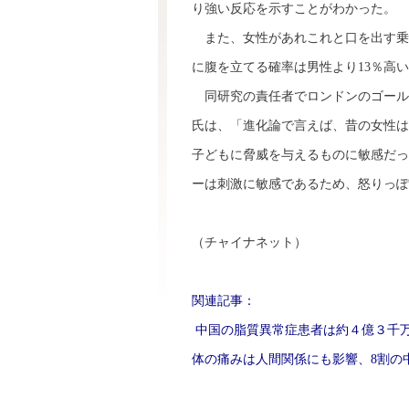
り強い反応を示すことがわかった。
また、女性があれこれと口を出す乗客
に腹を立てる確率は男性より13％高
同研究の責任者でロンドンのゴール
氏は、「進化論で言えば、昔の女性は
子どもに脅威を与えるものに敏感だっ
ーは刺激に敏感であるため、怒りっぽ
（
チャイナネット
）
関連記事：
中国の脂質異常症患者は約４億３千
体の痛みは人間関係にも影響、8割の