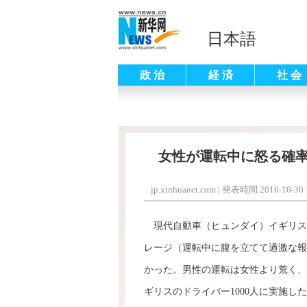
日本語
政 治
経 済
社 会
女性が運転中に怒る確率
jp.xinhuanet.com
|
発表時間 2016-10-30 1
現代自動車（ヒュンダイ）イギリス
レージ（運転中に腹を立てて過激な報
かった。男性の運転は女性より荒く、
ギリスのドライバー1000人に実施