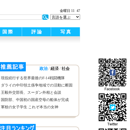
金曜日 11
47
国 際
評 論
写 真
/
/
政治
経済
社会
現役続行する世界最後のF-14戦闘機隊
ダライの中印領土係争地域での活動に断固
反対 中国外交部
王毅外交部長、スーダン外相と会談
国防部、中国初の国産空母の船体が完成
軍校の女子学生 これぞ本当の女神