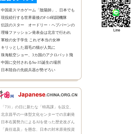
中国産スマホゲーム「陰陽師」、日本でも
大人気
現役続行する世界最後のF-14戦闘機隊
伝説のスター オードリー・ヘプバーンの
写真
理臻ファッション発表会は北京で行われ
軍校の女子学生 これぞ本当の女神
キリッとした眉毛の猫が人気に
珠海航空ショー、3カ国のアクロバット飛
行チーム
中国に交付されるSu-35誕生の場所
日本陸自の先鋭兵器が勢ぞろい