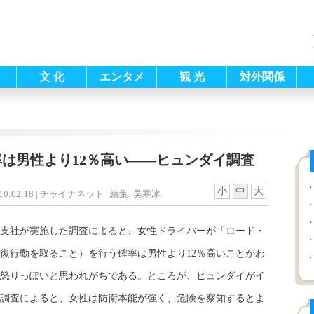
文 化
エンタメ
観 光
対外関係
は男性より12％高い――ヒュンダイ調査
小
中
大
0:02:18
| チャイナネット |
編集: 吴寒冰
支社が実施した調査によると、女性ドライバーが「ロード・
復行動を取ること）を行う確率は男性より12％高いことがわ
怒りっぽいと思われがちである。ところが、ヒュンダイがイ
した調査によると、女性は防衛本能が強く、危険を察知するとよ