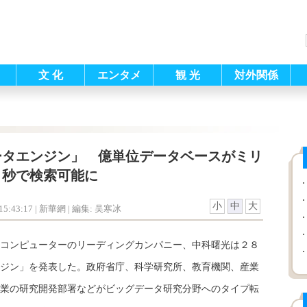
文 化
エンタメ
観 光
対外関係
ータエンジン」 億単位データベースがミリ
秒で検索可能に
小
中
大
5:43:17
| 新華網 |
編集: 吴寒冰
能コンピューターのリーディングカンパニー、中科曙光は２８
ジン」を発表した。政府省庁、科学研究所、教育機関、産業
業の研究開発部署などがビッグデータ研究分野へのタイプ転