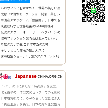
ハロウィンにおすすめ！ 世界の美しい墓
地10カ所
太原TOP国際モーターショー開催 美しい
コンパニオン
中国産スマホゲーム「陰陽師」、日本でも
大人気
現役続行する世界最後のF-14戦闘機隊
伝説のスター オードリー・ヘプバーンの
写真
理臻ファッション発表会は北京で行われ
軍校の女子学生 これぞ本当の女神
キリッとした眉毛の猫が人気に
珠海航空ショー、3カ国のアクロバット飛
行チーム