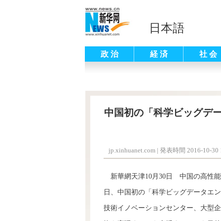
日本語
政 治
経 済
社 会
中国初の「科学ビッグデ
jp.xinhuanet.com
|
発表時間 2016-10-30 1
新華網天津10月30日 中国の高性
日、中国初の「科学ビッグデータエン
技術イノベーションセンター、大型企