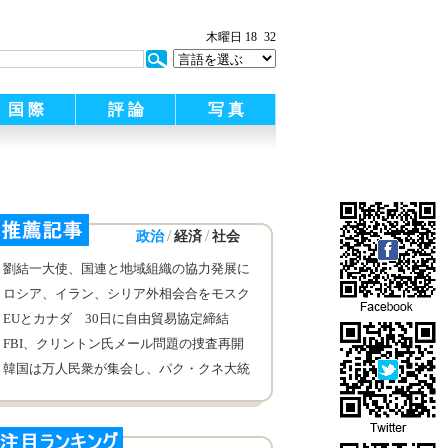
木曜日 18
32
国 際
評 論
写 真
/
/
政治
経済
社会
劉結一大使、国連と地域組織の協力発展に
努める
ロシア、イラン、シリア外相会合をモスク
ワで開催
EUとカナダ 30日に自由貿易協定締結
FBI、クリントン氏メール問題の捜査再開
韓国は万人民衆が集会し、パク・クネ大統
領の退陣を要求