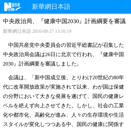
新華網日本語
中央政治局、『健康中国2030』計画綱要を審議
ホームページ
政治
経済
新華網日本語
2016-08-27 13:16:19
社会
文化
エンタメ
中国共産党中央委員会の習近平総書記が召集した
観光
評論
写真
中央政治局会議は26日に北京で行われ、『健康中国
2030』計画綱要を審議しました。
中日対訳
会議は、「新中国成立後、とりわけ20世紀の80年
代に改革開放政策が実施されて以来、わが国は保健
の分野において大きな発展を遂げて、国民の健康レ
ベルを絶えず向上させてきた。しかし、社会の工業
化や都市化、高齢化が進み、人々の生存環境や生活
スタイルが変化しつつある中、国民の健康に関係す