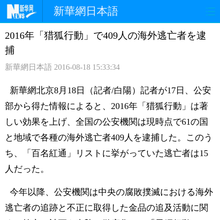
新華網日本語
2016年「猎狐行動」で409人の海外逃亡者を逮
ホームページ
政治
経済
捕
社会
文化
エンタメ
新華網日本語
2016-08-18 15:33:34
観光
評論
写真
新華網北京8月18日（記者/白陽）記者が17日、公安
部から得た情報によると、2016年「猎狐行動」は著
中日対訳
しい効果を上げ、全国の公安機関は現時点で61の国
と地域で各種の海外逃亡者409人を逮捕した。このう
ち、「百名紅通」リストに挙がっていた逃亡者は15
人だった。
今年以降、公安機関は中央の腐敗撲滅における海外
逃亡者の追跡と不正に取得した金品の追及活動に関