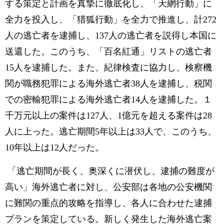
する策定と計画を真摯に徹底化し、「天網行動」に
全力を投入し、「猎狐行動」を全力で推進し、計272
人の逃亡者を逮捕し、137人の逃亡者を説得し本国に
送還した。このうち、「百名紅通」リストの逃亡者
15人を逮捕した。また、紀律検査に協力し、検察機
関が職務犯罪による海外逃亡者38人を逮捕し、税関
での密輸犯罪による海外逃亡者14人を逮捕した。１
千万元以上の案件は127人、1億元を超える案件は28
人に上った。逃亡期間5年以上は33人で、このうち、
10年以上は12人だった。
「逃亡期間が長く、奥深くに潜伏し、逮捕の難度が
高い」海外逃亡者に対し、公安部は各地の公安機関
に難関の重点的攻略を指導し、各人に合わせた逮捕
プランを策定している。新しく発生した海外逃亡案