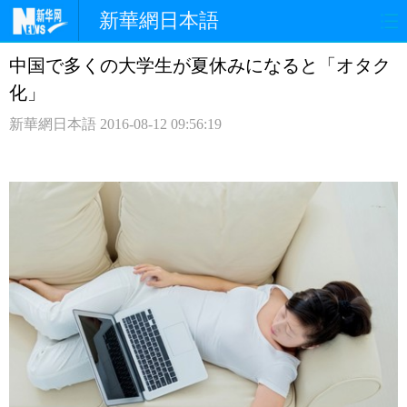
新華網日本語
中国で多くの大学生が夏休みになると「オタク
ホームページ
政治
経済
化」
社会
文化
エンタメ
新華網日本語
2016-08-12 09:56:19
観光
評論
写真
中日対訳