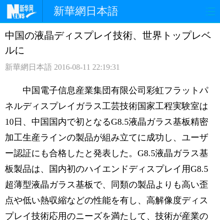
新華網日本語
中国の液晶ディスプレイ技術、世界トップレベ
ホームページ
政治
経済
ルに
社会
文化
エンタメ
新華網日本語
2016-08-11 22:19:31
観光
評論
写真
中国電子信息産業集団有限公司彩虹フラットパ
ネルディスプレイガラス工芸技術国家工程実験室は
中日対訳
10日、中国国内で初となるG8.5液晶ガラス基板精密
加工生産ラインの製品が組み立てに成功し、ユーザ
ー認証にも合格したと発表した。G8.5液晶ガラス基
板製品は、国内初のハイエンドディスプレイ用G8.5
超薄型液晶ガラス基板で、同類の製品よりも高い歪
点や低い熱収縮などの性能を有し、高解像度ディス
プレイ技術応用のニーズを満たして、技術が産業の