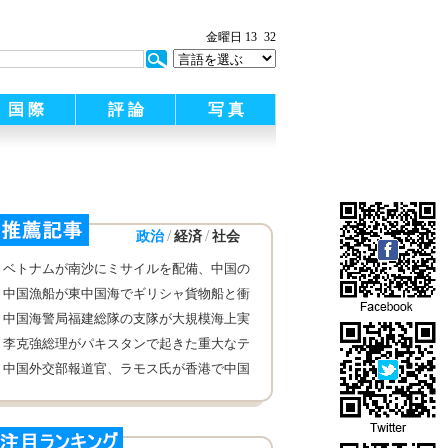
金曜日 13
32
国 際
評 論
写 真
/
/
政治
経済
社会
ベトナムが南沙にミサイルを配備、中国の
安全を脅かす
中国漁船が東中国海でギリシャ貨物船と衝
突 一部の船員が救助された
中国海警局福建総隊の支隊が大規模海上実
動訓練
李克強総理がパキスタンで起きた重大なテ
ロ襲撃事件についてシャリーフ首相に慰問
中国外交部報道官、ラモス氏が香港で中国
電報
側と接触する情況について記者の質問に回
答