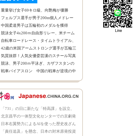
重量挙げ女子69キロ級、向艶梅が優勝
フェルプス選手が男子200m個人メドレー
決勝進出
中国柔道男子は五輪初のメダルを獲得
競泳女子4x200ｍ自由形リレー、米チーム
が優勝
自転車ロードレース・タイムトライアル、
米選手が優勝
42歳の米国アームストロング選手が五輪三
連覇
気質抜群！人気女優娄芸潇のスチール写真
競泳、男子200ｍ平泳ぎ、カザフスタンの
バランジン選手が優勝
戦車バイアスロン 中国の戦車が逆境の中
で首位に