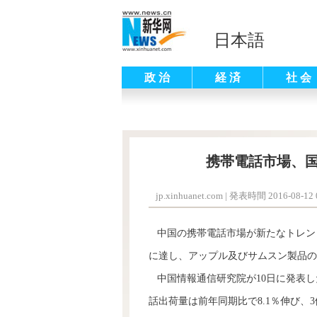
日本語
政 治
経 済
社 会
携帯電話市場、国
jp.xinhuanet.com
|
発表時間 2016-08-12 0
中国の携帯電話市場が新たなトレンド
に達し、アップル及びサムスン製品の
中国情報通信研究院が10日に発表し
話出荷量は前年同期比で8.1％伸び、