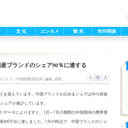
文 化
エンタメ
観 光
対外関係
産ブランドのシェア90％に達する
小
中
大
7:21:17
| 中国国際放送局 |
編集: 谢艳
を迎えています。中国ブランドが占めるシェアは90％前後
シェアが減少しています。
たデータによりますと、1月～7月の期間の中国国内の携帯電
3億400万台に達しました。7月の時点で、中国ブランドのシェ