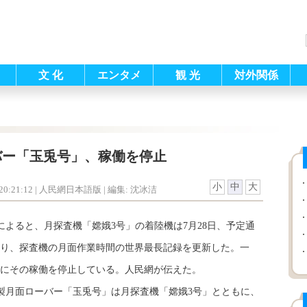
文 化
エンタメ
観 光
対外関係
バー「玉兎号」、稼働を停止
小
中
大
0:21:12
| 人民網日本語版 |
編集: 沈冰洁
よると、月探査機「嫦娥3号」の着陸機は7月28日、予定通
入り、探査機の月面作業時間の世界最長記録を更新した。一
にその稼働を停止している。人民網が伝えた。
中国製月面ローバー「玉兎号」は月探査機「嫦娥3号」とともに、