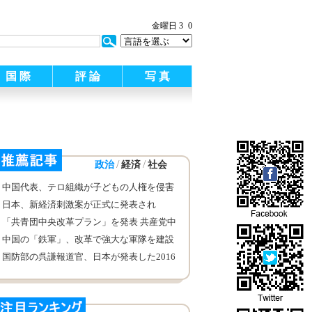
金曜日 3
0
国 際
評 論
写 真
/
/
政治
経済
社会
中国代表、テロ組織が子どもの人権を侵害
する劣悪な行為を掃討するよう呼びかけ
日本、新経済刺激案が正式に発表され
「共青団中央改革プラン」を発表 共産党中
央弁公庁
中国の「鉄軍」、改革で強大な軍隊を建設
する新しい征途を踏み出す
国防部の呉謙報道官、日本が発表した2016
年版「防衛白書」について談話を発表