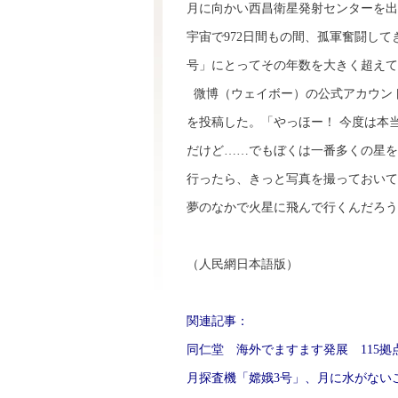
月に向かい西昌衛星発射センターを出
宇宙で972日間もの間、孤軍奮闘し
号」にとってその年数を大きく超えて
微博（ウェイボー）の公式アカウント
を投稿した。「やっほー！ 今度は本
だけど……でもぼくは一番多くの星を
行ったら、きっと写真を撮っておいて
夢のなかで火星に飛んで行くんだろう
（人民網日本語版）
関連記事：
同仁堂 海外でますます発展 115拠
月探査機「嫦娥3号」、月に水がない