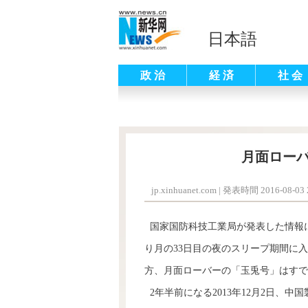
日本語
政 治
経 済
社 会
月面ロー
jp.xinhuanet.com
|
発表時間 2016-08-03 2
国家国防科技工業局が発表した情報に
り月の33日目の夜のスリープ期間に
方、月面ローバーの「玉兎号」はすで
2年半前になる2013年12月2日、