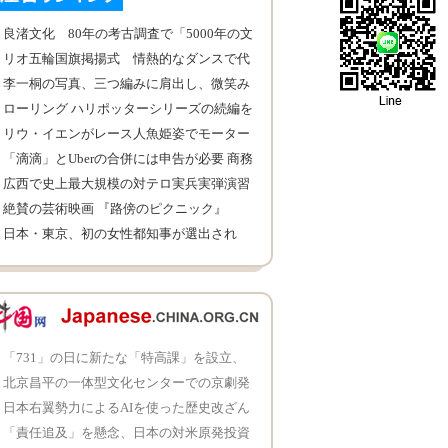
良渚文化 80年の考古調査で「5000年の文
明」を実証
リオ五輪国旗掲揚式 情熱的なダンスで代
表団を歓迎
李一桐の写真、三つ編みに肩出し、微笑み
で人を魅了
ローリング ハリポッターシリーズの続編を
書かない
リウ・イエンがレース人魚姫姿でモーター
ショーに現れ
「滴滴」とUberの合併には申告が必要 商務
省
広西で史上最大規模の対テロ実兵実弾演習
が実施
絶賛の芸術映画 『路傍のピクニック』
日本・東京、初の女性都知事が選出され