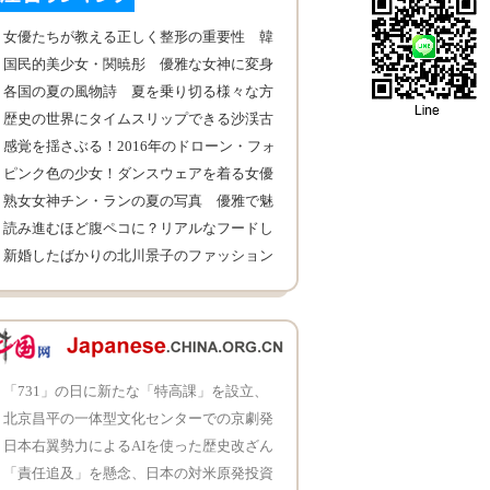
女優たちが教える正しく整形の重要性 韓
国より日本のほうが素晴らしい
国民的美少女・関暁彤 優雅な女神に変身
各国の夏の風物詩 夏を乗り切る様々な方
法
歴史の世界にタイムスリップできる沙渓古
鎮
感覚を揺さぶる！2016年のドローン・フォ
トコンテスト優秀作品
ピンク色の少女！ダンスウェアを着る女優
のリン・ユン
熟女女神チン・ランの夏の写真 優雅で魅
力溢れ
読み進むほど腹ペコに？リアルなフードし
おり登場！
新婚したばかりの北川景子のファッション
写真