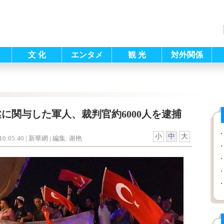
文 化
エンタメ
観 光
対外関係
に関与した軍人、裁判官約6000人を逮捕
小
中
大
0:05:40
| 新華網 |
編集: 谢艳