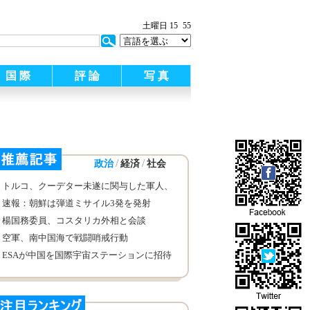
:
土曜日 15
55
国 際
評 論
写 真
/
/
政治
経済
社会
トルコ、クーデター未遂に関与した軍人、
裁判官約6000人を逮捕
速報：朝鮮は弾道ミサイル3発を発射
楊国務委員、コスタリカ外相と会談
空軍、南中国海で戦闘哨戒行動
ESAが中国を国際宇宙ステーションに招待
へ、米国の反対を無視か