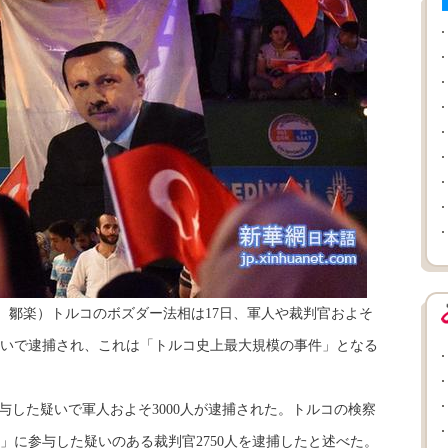
春、鄒楽）トルコのボズダー法相は17日、軍人や裁判官およそ
た疑いで逮捕され、これは「トルコ史上最大規模の事件」となる
した疑いで軍人およそ3000人が逮捕された。トルコの検察
」に参与した疑いのある裁判官2750人を逮捕したと述べた。