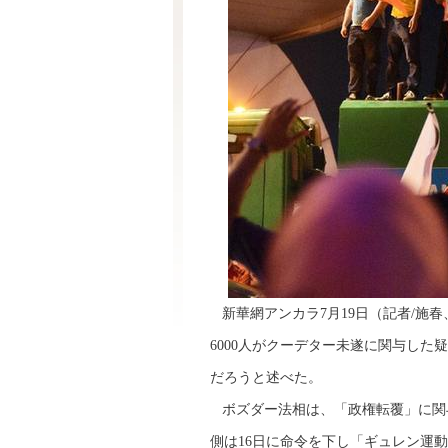
新華網アンカラ7月19日（記者/施
6000人がクーデター未遂に関与し
だろうと述べた。
ボズダー法相は、「政権転覆」に関与
側は16日に命令を下し「ギュレン運動