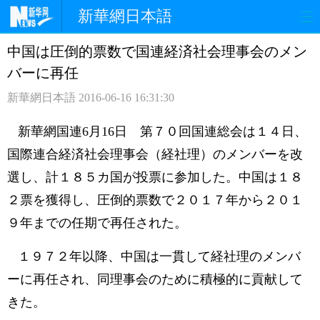
新華網日本語
中国は圧倒的票数で国連経済社会理事会のメン
ホームページ
政治
経済
バーに再任
社会
文化
エンタメ
新華網日本語
2016-06-16 16:31:30
観光
評論
写真
新華網国連6月16日 第７０回国連総会は１４日、
国際連合経済社会理事会（経社理）のメンバーを改
中日対訳
選し、計１８５カ国が投票に参加した。中国は１８
２票を獲得し、圧倒的票数で２０１７年から２０１
９年までの任期で再任された。
１９７２年以降、中国は一貫して経社理のメンバ
ーに再任され、同理事会のために積極的に貢献して
きた。